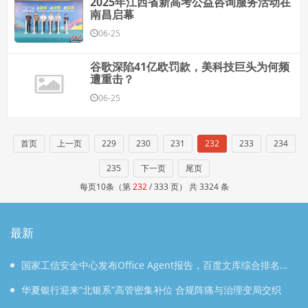
2025年江西省新高考公益咨询服务活动在
南昌启幕
06-25
谷歌深陷41亿欧罚款，美科技巨头为何频
遭重击？
06-25
首页
上一页
229
230
231
232
233
234
235
下一页
尾页
每页10条（第
232
/ 333 页） 共 3324 条
最新
国家工信安全中心发布Office Agent报告，百度文库综合排名第
一
华夏银行迎来“北银系”高管密集补位 合规阵痛与治理变局交织