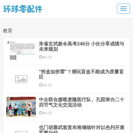
教育
朱雀玄武敕令高考246分 小伙分享成绩与
未来规划
06-25
“拆盒如拆雷”？潮玩盲盒不能成为质量盲
区
06-25
中企联合援喀麦隆医疗队、孔院举办二十
四节气文化交流活动
06-25
也门胡塞武装宣布将继续针对以色列开展
军事行动