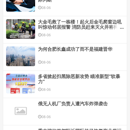
08-06
大金毛救了一栋楼！起火后金毛爬窗边吼
叫惊动邻居报警 消防员赶来灭火并将狗救
出
08-06
为何合肥长鑫成功了而不是福建晋华
08-06
多省掀起扫黑除恶新攻势 瞄准新型“软暴
力”
08-06
俄无人机厂负责人遭汽车炸弹袭击
08-06