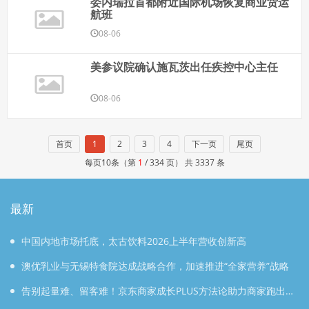
委内瑞拉首都附近国际机场恢复商业货运
航班
08-06
美参议院确认施瓦茨出任疾控中心主任
08-06
首页
1
2
3
4
下一页
尾页
每页10条（第
1
/ 334 页） 共 3337 条
最新
中国内地市场托底，太古饮料2026上半年营收创新高
澳优乳业与无锡特食院达成战略合作，加速推进“全家营养”战略
告别起量难、留客难！京东商家成长PLUS方法论助力商家跑出确