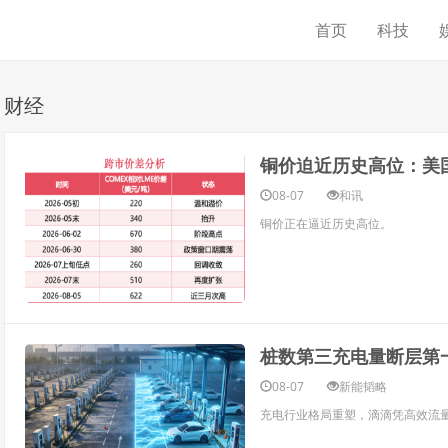
首页
科技
财经
铜价迫近历史高位：美
08-07
和讯
铜价正在逼近历史高位。
桩数第三充电量断层第
08-07
新能韬略
充电行业格局重塑，滴滴凭高效流