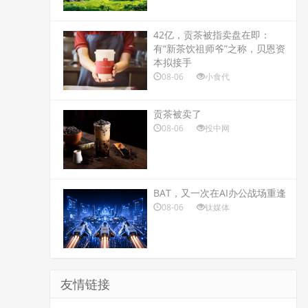
42亿，贡茶被指卖盘在即：
有“新茶饮祖师爷”之称，贝恩资
本拟接手
08-06
小食代
贡茶被卖了
08-06
投中网
BAT，又一次在AI办公战场重逢
08-06
钛媒体
友情链接