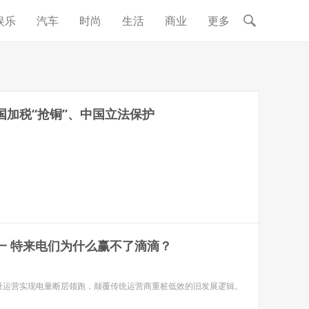
娱乐
汽车
时尚
生活
商业
更多
国加税“抢铜”、中国立法保护
一 特来电们为什么赢不了滴滴？
量运营实现电量断层领跑，颠覆传统运营商重桩低效的旧发展逻辑。