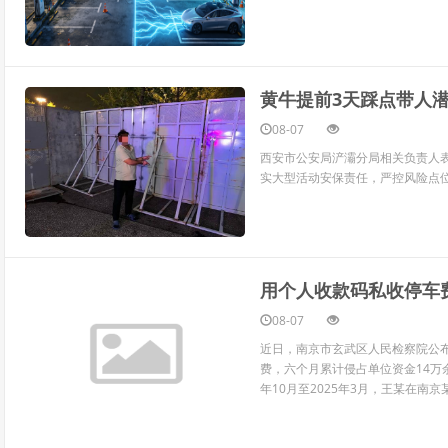
黄牛提前3天踩点带人
08-07
西安市公安局浐灞分局相关负责人
实大型活动安保责任，严控风险点
用个人收款码私收停车
08-07
近日，南京市玄武区人民检察院公
费，六个月累计侵占单位资金14万
年10月至2025年3月，王某在南京