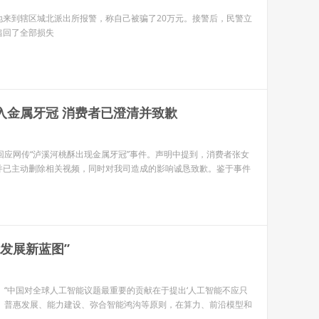
地来到辖区城北派出所报警，称自己被骗了20万元。接警后，民警立
追回了全部损失
入金属牙冠 消费者已澄清并致歉
回应网传“泸溪河桃酥出现金属牙冠”事件。声明中提到，消费者张女
并已主动删除相关视频，同时对我司造成的影响诚恳致歉。鉴于事件
发展新蓝图”
）“中国对全球人工智能议题最重要的贡献在于提出‘人工智能不应只
善、普惠发展、能力建设、弥合智能鸿沟等原则，在算力、前沿模型和