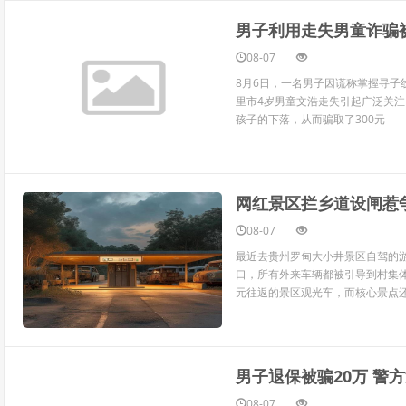
男子利用走失男童诈骗
08-07
8月6日，一名男子因谎称掌握寻
里市4岁男童文浩走失引起广泛关
孩子的下落，从而骗取了300元
网红景区拦乡道设闸惹
08-07
最近去贵州罗甸大小井景区自驾的游
口，所有外来车辆都被引导到村集体
元往返的景区观光车，而核心景点
男子退保被骗20万 警
08-07