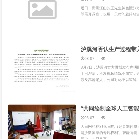
近日，衢州江山的王先生神色慌张
即展开调查，仅用一天时间就跨省
泸溪河否认生产过程带
08-07
8月7日，泸溪河官方微博发布声明
士已澄清，所发视频情况不属实，
涉及高龄老人，公司对此予以谅解
“共同绘制全球人工智能
08-07
人民网柏林8月6日电（记者刘仲华
是少数国家的专属权利’。智能向
顶尖人才日益高