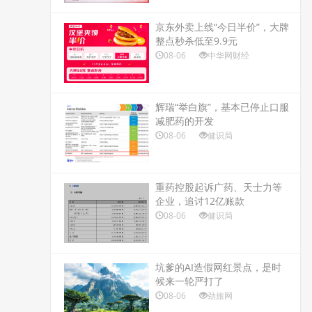
京东外卖上线“今日半价”，大牌
整点秒杀低至9.9元
08-06
中华网财经
辉瑞“举白旗”，基本已停止口服
减肥药的开发
08-06
健识局
重药控股起诉广药、天士力等
企业，追讨12亿账款
08-06
健识局
坑爹的AI造假网红景点，是时
候来一轮严打了
08-06
劲旅网