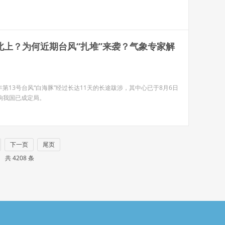
北上？为何近期台风“扎堆”来袭？气象专家解
年第13号台风“白海豚”经过长达11天的长途跋涉，其中心已于8月6日
响我国已成定局。
下一页
尾页
） 共 4208 条