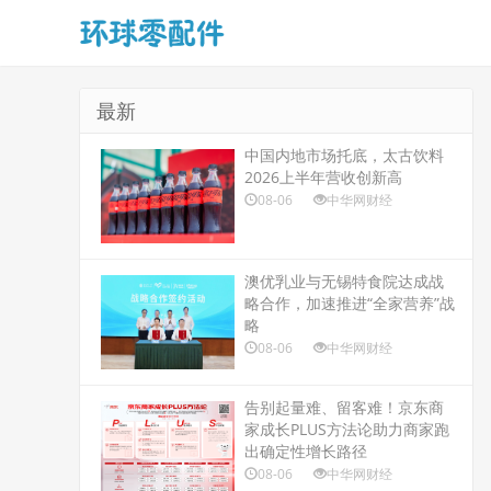
最新
中国内地市场托底，太古饮料
2026上半年营收创新高
08-06
中华网财经
澳优乳业与无锡特食院达成战
略合作，加速推进“全家营养”战
略
08-06
中华网财经
告别起量难、留客难！京东商
家成长PLUS方法论助力商家跑
出确定性增长路径
08-06
中华网财经