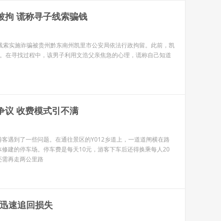
被拘 谎称寻子线索骗钱
子线索实施诈骗被贵州黔东南州凯里市公安局依法行政拘留。此前，凯
注。在寻找过程中，该男子利用文浩父亲焦急的心理，谎称自己知道
争议 收费模式引不满
客遇到了一些问题。在通往景区的Y012乡道上，一道道闸横在路
修建的停车场。停车费是每天10元，游客下车后还得换乘每人20
还需再走两公里路
方迅速追回损失