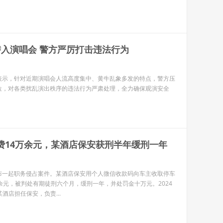
潜入演唱会 警方严厉打击违法行为
表示，针对近期演唱会人流高度集中、黄牛乱象多发的特点，警方压
位，对各类扰乱演出秩序的违法行为严肃处理，全力确保观演安全
费14万余元，某酒店保安获刑半年缓刑一年
布一起职务侵占案件。某酒店保安用个人微信收款码向车主收取停车
余元，被判处有期徒刑六个月，缓刑一年，并处罚金十万元。2024
某酒店担任保安，负责...