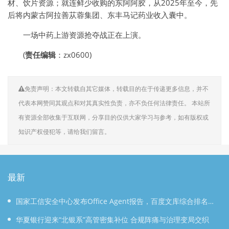
材、饮片资源；就连鲜少收购的东阿阿胶，从2025年至今，先
后将内蒙古阿拉善苁蓉集团、东丰马记药业收入囊中。
一场中药上游资源抢夺战正在上演。
(
责任编辑
：zx0600)
免责声明：本文转载自其它媒体，转载目的在于传递更多信息，并不
代表本网赞同其观点和对其真实性负责，亦不负任何法律责任。 本站所
有资源全部收集于互联网，分享目的仅供大家学习与参考，如有版权或
知识产权侵犯等，请给我们留言。
最新
国家工信安全中心发布Office Agent报告，百度文库综合排名第
一
华夏银行迎来“北银系”高管密集补位 合规阵痛与治理变局交织