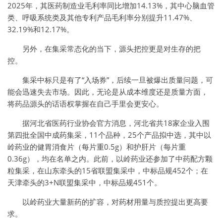
2025年，其医药制造业毛利率同比增加14.13%，其中心脑血管
类、呼吸系统类及其他专利产品毛利率分别提升11.47%、
32.19%和12.17%。
另外，在集采常态化的当下，源头把控更是对生存的把
控。
集采中标只是有了“入场券”，后续一旦被爆出质量问题，可
能会迅速失去市场。因此，无论是从成本维度还是质量方面，
将药品源头的话语权掌握在自己手里会更安心。
据河北省医药行业协会官方消息，河北省共18家企业入围
第四批全国中成药集采，11个品种，25个产品拟中选，其中以
岭药业的健胃消食片（每片重0.5g）和护肝片（每片重
0.36g），均在名单之内。此前，以岭药业还参加了中药配方颗
粒集采，在山东牵头的15省联盟集采中，中标品规452个；在
天津牵头的3+N联盟集采中，中标品规451个。
以岭药业大量新药的扩容，对药材用量与质控提出更高要
求。