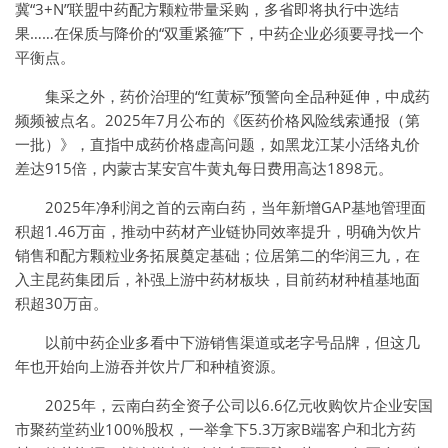
冀“3+N”联盟中药配方颗粒带量采购，多省即将执行中选结
果……在保质与降价的“双重紧箍”下，中药企业必须要寻找一个
平衡点。
集采之外，药价治理的“红黄标”预警向全品种延伸，中成药
频频被点名。2025年7月公布的《医药价格风险线索通报（第
一批）》，直指中成药价格虚高问题，如黑龙江某小活络丸价
差达915倍，内蒙古某安宫牛黄丸每日费用高达1898元。
2025年净利润之首的云南白药，当年新增GAP基地管理面
积超1.46万亩，推动中药材产业链协同效率提升，明确为饮片
销售和配方颗粒业务拓展奠定基础；位居第二的华润三九，在
入主昆药集团后，补强上游中药材板块，目前药材种植基地面
积超30万亩。
以前中药企业多看中下游销售渠道或老字号品牌，但这几
年也开始向上游吞并饮片厂和种植资源。
2025年，云南白药全资子公司以6.6亿元收购饮片企业安国
市聚药堂药业100%股权，一举拿下5.3万家B端客户和北方药