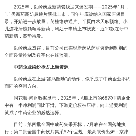
2025年，以岭药业新药管线迎来爆发期——2025年1月，
1.1类新药芪防鼻通片获批上市，同年年底被纳入国家医保目
录，开始进一步放量；芪桂络痹通片、半夏白术天麻颗粒、小
儿连花清感颗粒等新药，均处于申请上市状态；近10款在研中
药新药，蓄势待发。
以岭药业透露，目前公司已实现新药从药材资源到制剂的
全面质量控制及数字化在线监测。
中药企业纷纷抢占上游资源
以岭药业在上游“跑马圈地”的动作，似乎成了中药企业不约
而同的突围方向。
同花顺-问财数据显示，2025年，A股上市的68家中药企业
中有一半净利润同比下滑。下游定价权被压缩，向上游要利润
就成了中药企业的必然选择。
目前，第四批全国中成药集采开标，7月底在全国落地执
行；第二批全国中药饮片集采82个品规，最高限价出炉；京津