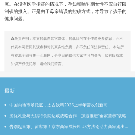
克。在没有医学指征的情况下，孕妇和哺乳期女性不应自行限
制碘的摄入。正是由于母亲错误的控碘方式，才导致了孩子的
健康问题。
免责声明：本文转载自其它媒体，转载目的在于传递更多信息，并不
代表本网赞同其观点和对其真实性负责，亦不负任何法律责任。 本站所
有资源全部收集于互联网，分享目的仅供大家学习与参考，如有版权或
知识产权侵犯等，请给我们留言。
最新
中国内地市场托底，太古饮料2026上半年营收创新高
澳优乳业与无锡特食院达成战略合作，加速推进“全家营养”战略
告别起量难、留客难！京东商家成长PLUS方法论助力商家跑出确