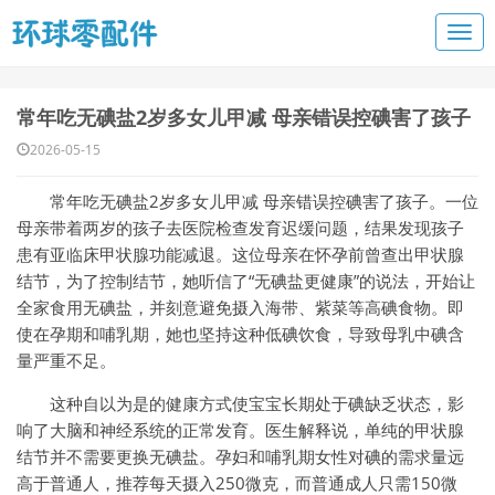
常年吃无碘盐2岁多女儿甲减 母亲错误控碘害了孩子
2026-05-15
常年吃无碘盐2岁多女儿甲减 母亲错误控碘害了孩子。一位
母亲带着两岁的孩子去医院检查发育迟缓问题，结果发现孩子
患有亚临床甲状腺功能减退。这位母亲在怀孕前曾查出甲状腺
结节，为了控制结节，她听信了“无碘盐更健康”的说法，开始让
全家食用无碘盐，并刻意避免摄入海带、紫菜等高碘食物。即
使在孕期和哺乳期，她也坚持这种低碘饮食，导致母乳中碘含
量严重不足。
这种自以为是的健康方式使宝宝长期处于碘缺乏状态，影
响了大脑和神经系统的正常发育。医生解释说，单纯的甲状腺
结节并不需要更换无碘盐。孕妇和哺乳期女性对碘的需求量远
高于普通人，推荐每天摄入250微克，而普通成人只需150微