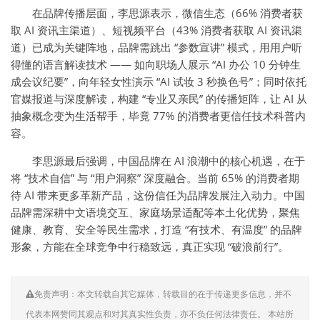
在品牌传播层面，李思源表示，微信生态（66% 消费者获
取 AI 资讯主渠道）、短视频平台（43% 消费者获取 AI 资讯渠
道）已成为关键阵地，品牌需跳出 “参数宣讲” 模式，用用户听
得懂的语言解读技术 —— 如向职场人展示 “AI 办公 10 分钟生
成会议纪要”，向年轻女性演示 “AI 试妆 3 秒换色号”；同时依托
官媒报道与深度解读，构建 “专业又亲民” 的传播矩阵，让 AI 从
抽象概念变为生活帮手，毕竟 77% 的消费者更信任技术科普内
容。
李思源最后强调，中国品牌在 AI 浪潮中的核心机遇，在于
将 “技术自信” 与 “用户洞察” 深度融合。当前 65% 的消费者期
待 AI 带来更多革新产品，这份信任为品牌发展注入动力。中国
品牌需深耕中文语境交互、家庭场景适配等本土化优势，聚焦
健康、教育、安全等民生需求，打造 “有技术、有温度” 的品牌
形象，方能在全球竞争中行稳致远，真正实现 “破浪前行”。
免责声明：本文转载自其它媒体，转载目的在于传递更多信息，并不
代表本网赞同其观点和对其真实性负责，亦不负任何法律责任。 本站所