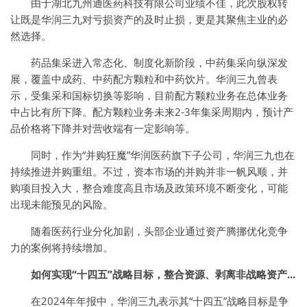
由于湖北九州通医药科技有限公司业绩不佳，此次股权转
让既是华润三九对亏损资产的及时止损，更是其聚焦主业的必
然选择。
药品集采进入常态化、制度化新阶段，中药集采向纵深发
展，覆盖中成药、中药配方颗粒和中药饮片。华润三九曾表
示，受集采和国标切换等影响，目前配方颗粒业务在总体业务
中占比有所下降。配方颗粒业务未来2-3年集采周期内，预计产
品价格将下降并对营收端有一定影响等。
同时，作为“并购狂魔”华润医药旗下子公司，华润三九也在
持续推进并购重组。不过，资本市场的并购并非一帆风顺，并
购项目投入大，整合难度高且市场及政策环境不断变化，可能
出现未能预见的风险。
随着医药行业分化加剧，头部企业通过资产腾挪优化竞争
力的案例将持续增加。
如何实现“十四五”战略目标，整合资源、剥离非战略资产...
在2024年年报中，华润三九表示其“十四五”战略目标是争